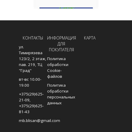
В НАЛИЧИИ
В
В КОРЗИНУ
КОНТАКТЫ
ИНФОРМАЦИЯ
КАРТА
ДЛЯ
ул.
ПОКУПАТЕЛЯ
Тимирязева
123/2, 2 этаж,
Политика
пав. 219, ТЦ
обработки
"Град"
Cookie-
файлов
вт-вс 10.00-
19.00
Политика
обработки
+375(29)625-
персональных
21-09
,
данных
+375(29)625-
81-43
mb.blisan@gmail.com