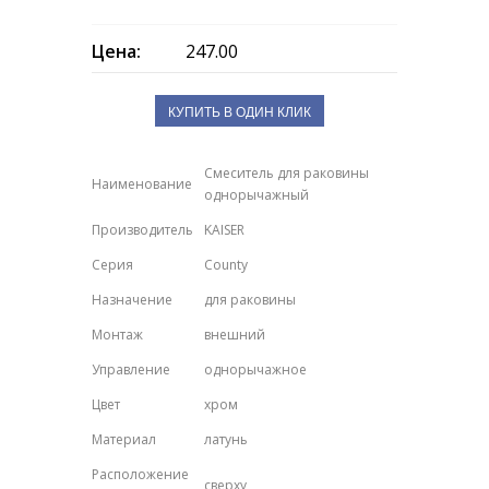
Цена:
247.00
КУПИТЬ В ОДИН КЛИК
Смеситель для раковины
Наименование
однорычажный
Производитель
KAISER
Серия
County
Назначение
для раковины
Монтаж
внешний
Управление
однорычажное
Цвет
хром
Материал
латунь
Расположение
сверху