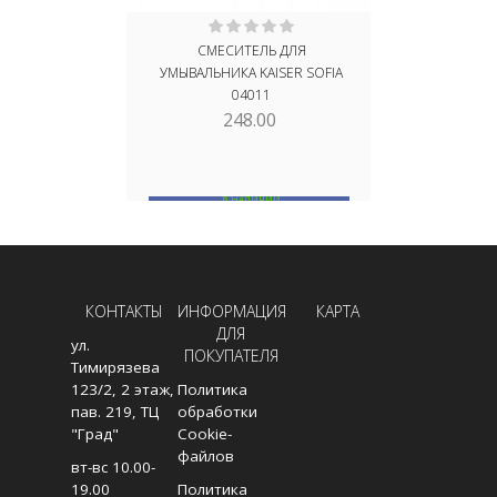
СМЕСИТЕЛЬ ДЛЯ
СМЕСИТЕЛ
УМЫВАЛЬНИКА KAISER SOFIA
60111 
04011
248.00
В НАЛИЧИИ
НЕТ
В КОРЗИНУ
КОНТАКТЫ
ИНФОРМАЦИЯ
КАРТА
ДЛЯ
ул.
ПОКУПАТЕЛЯ
Тимирязева
123/2, 2 этаж,
Политика
пав. 219, ТЦ
обработки
"Град"
Cookie-
файлов
вт-вс 10.00-
19.00
Политика