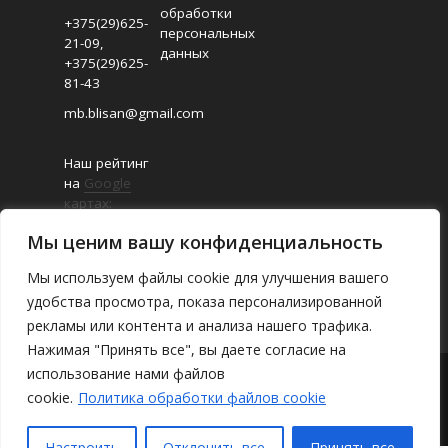
обработки
+375(29)625-
персональных
21-09
,
данных
+375(29)625-
81-43
mb.blisan@gmail.com
Наш рейтинг
на
Google
картах:
4.8/5
Мы ценим вашу конфиденциальность
(Отзывов:
18
)
Мы используем файлы cookie для улучшения вашего
удобства просмотра, показа персонализированной
рекламы или контента и анализа нашего трафика.
Нажимая "Принять все", вы даете согласие на
использование нами файлов
О магазине
/
Каталог
/
Где найти
/
cookie.
Политика обработки файлов cookie
Оплата и доставка
/
Настроить
Отклонить все
Принять все