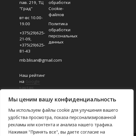
пав. 219, ТЦ
обработки
"Град"
Cookie-
файлов
вт-вс 10.00-
19.00
Политика
обработки
+375(29)625-
персональных
21-09
,
данных
+375(29)625-
81-43
mb.blisan@gmail.com
Наш рейтинг
на
Google
картах:
4.8/5
Мы ценим вашу конфиденциальность
(Отзывов:
18
)
Мы используем файлы cookie для улучшения вашего
удобства просмотра, показа персонализированной
рекламы или контента и анализа нашего трафика.
Нажимая "Принять все", вы даете согласие на