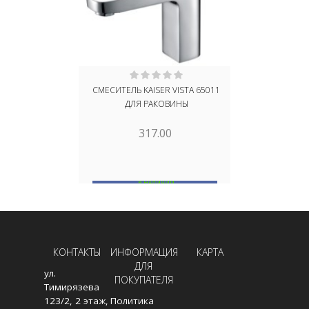
СМЕСИТЕЛЬ KAISER VISTA 65011
СМЕС
ДЛЯ РАКОВИНЫ
УМЫВАЛЬНИ
0101
317.00
В НАЛИЧИИ
В
В КОРЗИНУ
КОНТАКТЫ
ИНФОРМАЦИЯ
КАРТА
ДЛЯ
ул.
ПОКУПАТЕЛЯ
Тимирязева
123/2, 2 этаж,
Политика