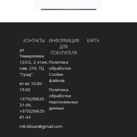
В НАЛИЧИИ
В
В КОРЗИНУ
КОНТАКТЫ
ИНФОРМАЦИЯ
КАРТА
ДЛЯ
ул.
ПОКУПАТЕЛЯ
Тимирязева
123/2, 2 этаж,
Политика
пав. 219, ТЦ
обработки
"Град"
Cookie-
файлов
вт-вс 10.00-
19.00
Политика
обработки
+375(29)625-
персональных
21-09
,
данных
+375(29)625-
81-43
mb.blisan@gmail.com