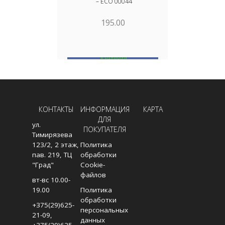
– ECO 00044
– DOUGLA
195.00
В НАЛИЧИИ
В
В КОРЗИНУ
КОНТАКТЫ
ИНФОРМАЦИЯ
КАРТА
ДЛЯ
ул.
ПОКУПАТЕЛЯ
Тимирязева
123/2, 2 этаж,
Политика
пав. 219, ТЦ
обработки
"Град"
Cookie-
файлов
вт-вс 10.00-
19.00
Политика
обработки
+375(29)625-
персональных
21-09
,
данных