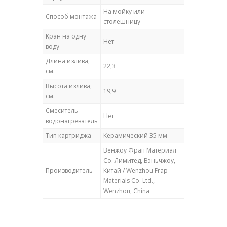
На мойку или
Способ монтажа
столешницу
Кран на одну
Нет
воду
Длина излива,
22,3
см.
Высота излива,
19,9
см.
Смеситель-
Нет
водонагреватель
Тип картриджа
Керамический 35 мм
Венжоу Фрап Материал
Cо. Лимитед, Вэньчжоу,
Производитель
Китай / Wenzhou Frap
Materials Co. Ltd.,
Wenzhou, China