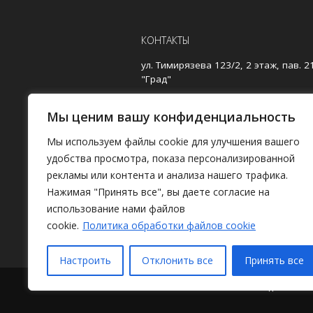
КОНТАКТЫ
ул. Тимирязева 123/2, 2 этаж, пав. 2
"Град"
вт-вс 10.00-19.00
Мы ценим вашу конфиденциальность
+375(29)625-21-09
,
+375(29)625-81-4
Мы используем файлы cookie для улучшения вашего
mb.blisan@gmail.com
удобства просмотра, показа персонализированной
рекламы или контента и анализа нашего трафика.
Наш рейтинг на
Google картах:
4.8/5
(Отзывов:
18
)
Нажимая "Принять все", вы даете согласие на
использование нами файлов
cookie.
Политика обработки файлов cookie
Настроить
Отклонить все
Принять все
О магазине
/
Каталог
/
Где найти