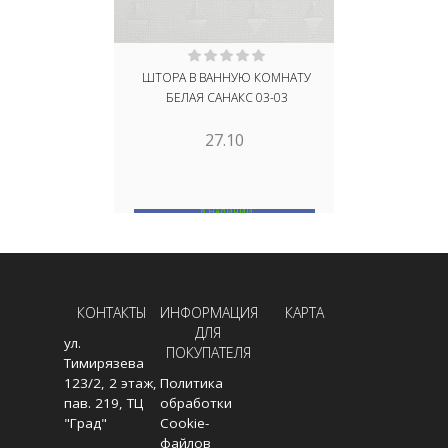
ШТОРА В ВАННУЮ КОМНАТУ
ШТОРЫ ДЛЯ
БЕЛАЯ САНАКС 03-03
27.10
В НАЛИЧИИ
В
В КОРЗИНУ
КОНТАКТЫ
ИНФОРМАЦИЯ
КАРТА
ДЛЯ
ул.
ПОКУПАТЕЛЯ
Тимирязева
123/2, 2 этаж,
Политика
пав. 219, ТЦ
обработки
"Град"
Cookie-
файлов