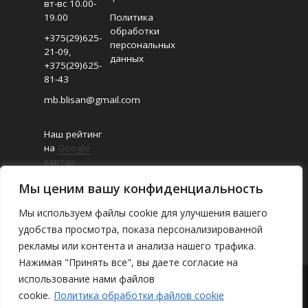
вт-вс 10.00-
19.00
Политика
обработки
+375(29)625-
персональных
21-09
,
данных
+375(29)625-
81-43
mb.blisan@gmail.com
Наш рейтинг
на
Google
картах:
4.8/5
Мы ценим вашу конфиденциальность
(Отзывов:
18
)
Мы используем файлы cookie для улучшения вашего
удобства просмотра, показа персонализированной
рекламы или контента и анализа нашего трафика.
Нажимая "Принять все", вы даете согласие на
использование нами файлов
О магазине
/
Каталог
/
Где найти
/
cookie.
Политика обработки файлов cookie
Оплата и доставка
/