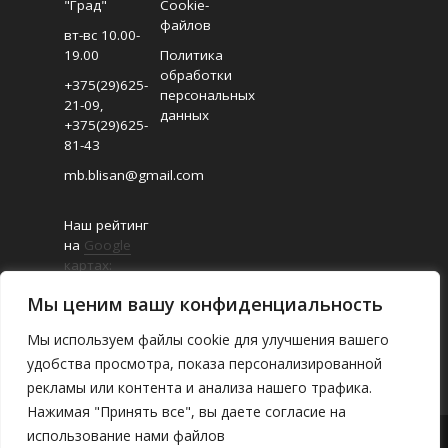
"Град"
Cookie-
файлов
вт-вс 10.00-
19.00
Политика
обработки
+375(29)625-
персональных
21-09
,
данных
+375(29)625-
81-43
mb.blisan@gmail.com
Наш рейтинг
на
Google
картах:
4.8/5
Мы ценим вашу конфиденциальность
(Отзывов:
18
)
Мы используем файлы cookie для улучшения вашего
удобства просмотра, показа персонализированной
рекламы или контента и анализа нашего трафика.
Нажимая "Принять все", вы даете согласие на
использование нами файлов
О магазине
/
Каталог
/
Где найти
/