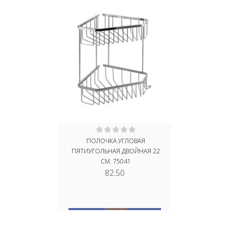
ПОЛОЧКА УГЛОВАЯ
ПОЛОЧКА У
ПЯТИУГОЛЬНАЯ ДВОЙНАЯ 22
22 СМ, 
СМ. 75041
СТАЛИ 
82.50
ПОД ЗАКАЗ
В
В КОРЗИНУ