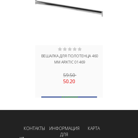
ВЕШАЛКА ДЛЯ ПОЛОТЕНЦА 460
СТАКА
ММ ARKTIC 01469
ОДИНАРНЫЙ
59.50
50.20
В НАЛИЧИИ
В
В КОРЗИНУ
КОНТАКТЫ
ИНФОРМАЦИЯ
КАРТА
ДЛЯ
ул.