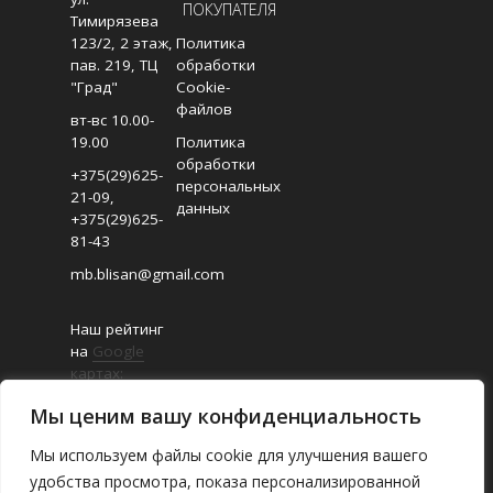
ПОКУПАТЕЛЯ
Тимирязева
123/2, 2 этаж,
Политика
пав. 219, ТЦ
обработки
"Град"
Cookie-
файлов
вт-вс 10.00-
19.00
Политика
обработки
+375(29)625-
персональных
21-09
,
данных
+375(29)625-
81-43
mb.blisan@gmail.com
Наш рейтинг
на
Google
картах:
4.8/5
Мы ценим вашу конфиденциальность
(Отзывов:
18
)
Мы используем файлы cookie для улучшения вашего
удобства просмотра, показа персонализированной