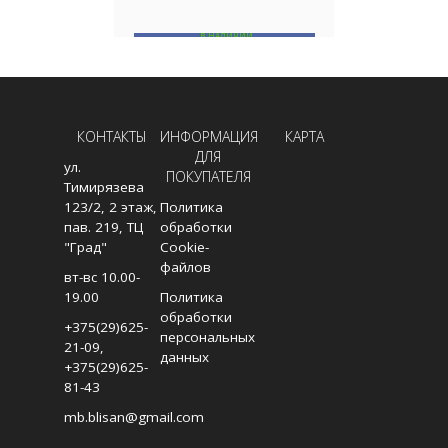
В НАЛИЧИИ
В
В КОРЗИНУ
КОНТАКТЫ
ИНФОРМАЦИЯ
КАРТА
ДЛЯ
ул.
ПОКУПАТЕЛЯ
Тимирязева
123/2, 2 этаж,
Политика
пав. 219, ТЦ
обработки
"Град"
Cookie-
файлов
вт-вс 10.00-
19.00
Политика
обработки
+375(29)625-
персональных
21-09
,
данных
+375(29)625-
81-43
mb.blisan@gmail.com