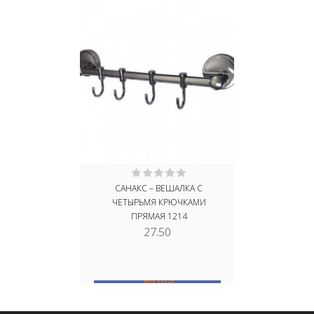
САНАКС – ВЕШАЛКА С
ДЕРЖАТЕ
ЧЕТЫРЬМЯ КРЮЧКАМИ
КОЛЬЦО , 
ПРЯМАЯ 1214
СТАЛИ 
27.50
ПОД ЗАКАЗ
В
В КОРЗИНУ