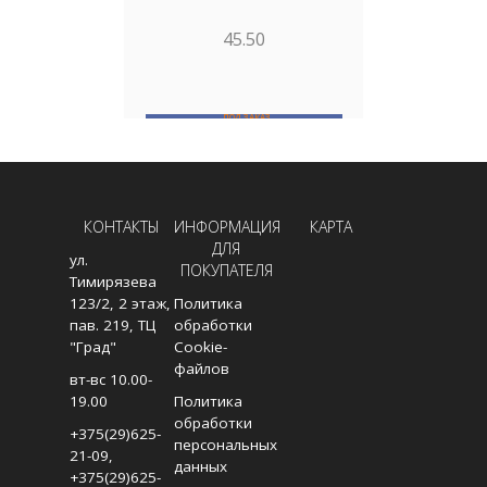
ХРОМИРОВ
45.50
ПОД ЗАКАЗ
В
В КОРЗИНУ
КОНТАКТЫ
ИНФОРМАЦИЯ
КАРТА
ДЛЯ
ул.
ПОКУПАТЕЛЯ
Тимирязева
123/2, 2 этаж,
Политика
пав. 219, ТЦ
обработки
"Град"
Cookie-
файлов
вт-вс 10.00-
19.00
Политика
обработки
+375(29)625-
персональных
21-09
,
данных
+375(29)625-