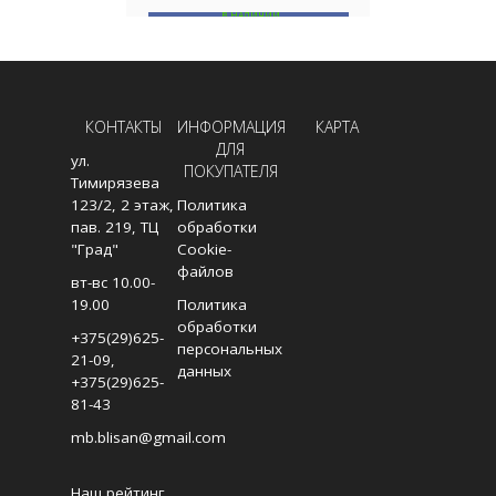
В НАЛИЧИИ
В
В КОРЗИНУ
КОНТАКТЫ
ИНФОРМАЦИЯ
КАРТА
ДЛЯ
ул.
ПОКУПАТЕЛЯ
Тимирязева
123/2, 2 этаж,
Политика
пав. 219, ТЦ
обработки
"Град"
Cookie-
файлов
вт-вс 10.00-
19.00
Политика
обработки
+375(29)625-
персональных
21-09
,
данных
+375(29)625-
81-43
mb.blisan@gmail.com
Наш рейтинг