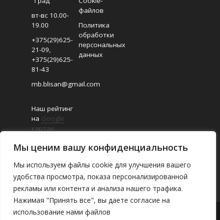
"Град"
Cookie-
файлов
вт-вс 10.00-
19.00
Политика
обработки
+375(29)625-
персональных
21-09
,
данных
+375(29)625-
81-43
mb.blisan@gmail.com
Наш рейтинг
на
Google
картах:
4.8/5
Мы ценим вашу конфиденциальность
(Отзывов:
18
)
Мы используем файлы cookie для улучшения вашего
удобства просмотра, показа персонализированной
рекламы или контента и анализа нашего трафика.
Нажимая "Принять все", вы даете согласие на
использование нами файлов
О магазине
/
Каталог
/
Где найти
/