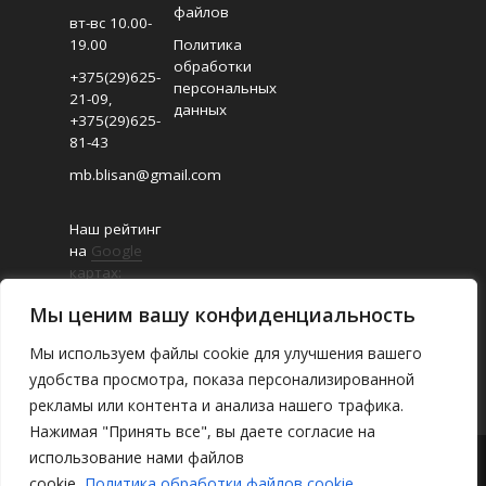
файлов
вт-вс 10.00-
19.00
Политика
обработки
+375(29)625-
персональных
21-09
,
данных
+375(29)625-
81-43
mb.blisan@gmail.com
Наш рейтинг
на
Google
картах:
4.8/5
Мы ценим вашу конфиденциальность
(Отзывов:
18
)
Мы используем файлы cookie для улучшения вашего
удобства просмотра, показа персонализированной
рекламы или контента и анализа нашего трафика.
Нажимая "Принять все", вы даете согласие на
использование нами файлов
О магазине
/
Каталог
/
Где найти
/
cookie.
Политика обработки файлов cookie
Оплата и доставка
/