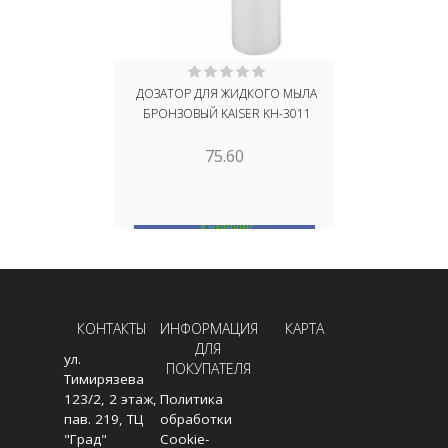
ДОЗАТОР ДЛЯ ЖИДКОГО МЫЛА
ДОЗАТОР Д
БРОНЗОВЫЙ KAISER KH-3011
FUTURA
75.60
В НАЛИЧИИ
НЕТ
В КОРЗИНУ
КОНТАКТЫ
ИНФОРМАЦИЯ
КАРТА
ДЛЯ
ул.
ПОКУПАТЕЛЯ
Тимирязева
123/2, 2 этаж,
Политика
пав. 219, ТЦ
обработки
"Град"
Cookie-